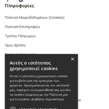
Πληροφορίες
Πολιτική Μικροδεδομένων (Cookies)
Πολιτική Επιστροφών
Τρόποι Πληρωμών
Όροι Χρήσης
Πολιτική Απορρήτου
×
Αυτός ο ιστότοπος
Επικοινωνία
χρησιμοποιεί cookies
210 9880988, 2310 224 460
Αυτός ο ιστότοπος χρησιμοποιεί cookies
για τη βελτίωση της εμπειρίας των
χρηστών. Χρησιμοποιώντας τον ιστότοπό
info@kybosonline.gr
μας, παρέχετε τη συγκατάθεσή σας για όλα
τα cookies σύμφωνα με την Πολιτική μας
για τα cookies.
Διαβάστε περισσότερα
Εθνικής Αμύνης 44, 54621, Θεσσαλονίκη