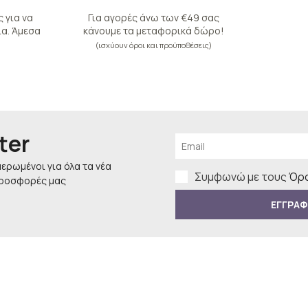
 για να
Για αγορές άνω των €49 σας
α. Άμεσα
κάνουμε τα μεταφορικά δώρο!
(ισχύουν όροι και προϋποθέσεις)
ter
μερωμένοι για όλα τα νέα
Συμφωνώ με τους
Όρο
προσφορές μας
ΕΓΓΡΑΦ