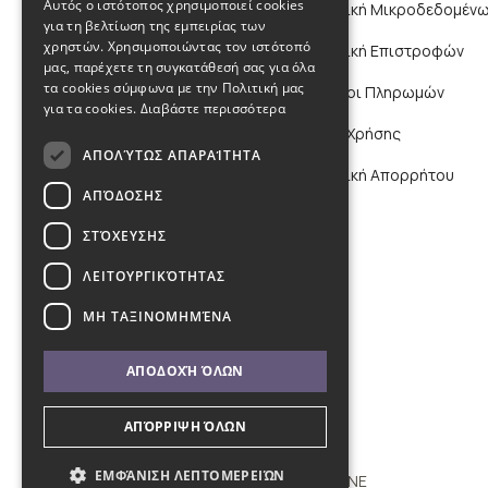
Αυτός ο ιστότοπος χρησιμοποιεί cookies
Πολιτική Μικροδεδομένω
για τη βελτίωση της εμπειρίας των
χρηστών. Χρησιμοποιώντας τον ιστότοπό
Πολιτική Επιστροφών
μας, παρέχετε τη συγκατάθεσή σας για όλα
τα cookies σύμφωνα με την Πολιτική μας
Τρόποι Πληρωμών
για τα cookies.
Διαβάστε περισσότερα
Όροι Χρήσης
ΑΠΟΛΎΤΩΣ ΑΠΑΡΑΊΤΗΤΑ
Πολιτική Απορρήτου
ΑΠΌΔΟΣΗΣ
ΣΤΌΧΕΥΣΗΣ
ΛΕΙΤΟΥΡΓΙΚΌΤΗΤΑΣ
ΜΗ ΤΑΞΙΝΟΜΗΜΈΝΑ
ΑΠΟΔΟΧΉ ΌΛΩΝ
ΑΠΌΡΡΙΨΗ ΌΛΩΝ
ΕΜΦΆΝΙΣΗ ΛΕΠΤΟΜΕΡΕΙΏΝ
Copyright © 2011 - 2026 KYBOS ONLINE