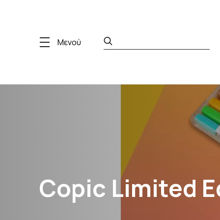
Μενού
Copic Limited E