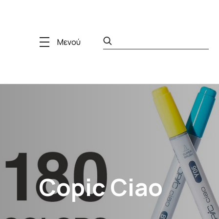
Μενού
Copic Ciao