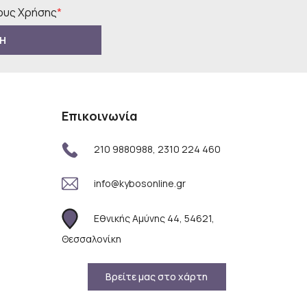
υς Χρήσης
*
Η
Επικοινωνία
210 9880988, 2310 224 460
info@kybosonline.gr
Εθνικής Αμύνης 44, 54621,
Θεσσαλονίκη
Βρείτε μας στο χάρτη