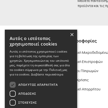
Μείνετε πάντα ενη
προϊόντα και τις 
×
Αυτός ο ιστότοπος
Πληροφορίες
χρησιμοποιεί cookies
Αυτός ο ιστότοπος χρησιμοποιεί cookies
Πολιτική Μικροδεδομένω
για τη βελτίωση της εμπειρίας των
χρηστών. Χρησιμοποιώντας τον ιστότοπό
Πολιτική Επιστροφών
μας, παρέχετε τη συγκατάθεσή σας για όλα
τα cookies σύμφωνα με την Πολιτική μας
Τρόποι Πληρωμών
για τα cookies.
Διαβάστε περισσότερα
Όροι Χρήσης
ΑΠΟΛΎΤΩΣ ΑΠΑΡΑΊΤΗΤΑ
Πολιτική Απορρήτου
ΑΠΌΔΟΣΗΣ
ΣΤΌΧΕΥΣΗΣ