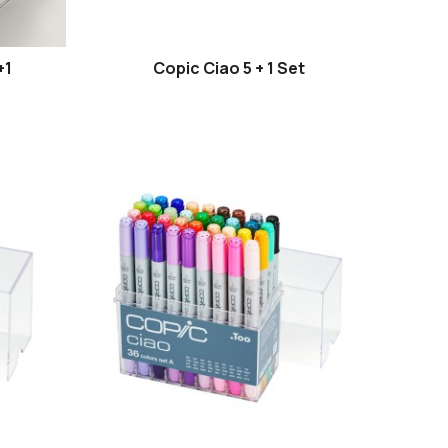
+1
Copic Ciao 5 + 1 Set