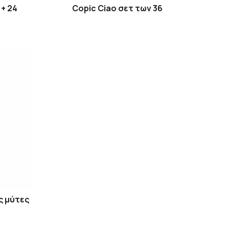
 + 24
Copic Ciao σετ των 36
ς μύτες