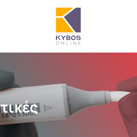
τικές