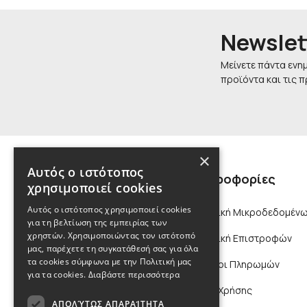
Newslet
Μείνετε πάντα ενη
προϊόντα και τις 
×
Αυτός ο ιστότοπος
Πληροφορίες
χρησιμοποιεί cookies
Αυτός ο ιστότοπος χρησιμοποιεί cookies
Πολιτική Μικροδεδομένω
για τη βελτίωση της εμπειρίας των
χρηστών. Χρησιμοποιώντας τον ιστότοπό
Πολιτική Επιστροφών
μας, παρέχετε τη συγκατάθεσή σας για όλα
τα cookies σύμφωνα με την Πολιτική μας
Τρόποι Πληρωμών
για τα cookies.
Διαβάστε περισσότερα
Όροι Χρήσης
ΑΠΟΛΎΤΩΣ ΑΠΑΡΑΊΤΗΤΑ