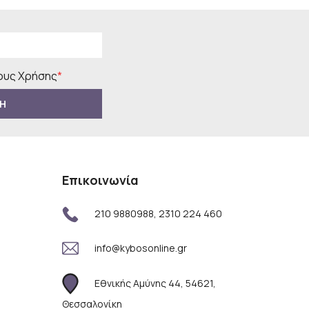
υς Χρήσης
*
Η
Επικοινωνία
210 9880988, 2310 224 460
info@kybosonline.gr
Εθνικής Αμύνης 44, 54621,
Θεσσαλονίκη