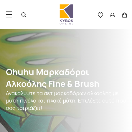
Ohuhu Μαρκαδόροι
Αλκοόλης Fine & Brush
Ανακαλύψτε τα σετ μαρκαδόρων αλκοόλης με
μύτη πινέλο και πλακέ μύτη. Επιλέξτε αυτό που
σας ταιριάζει!