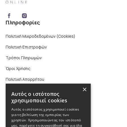
Πληροφορίες
Πολιτική Μικροδεδομένων (Cookies)
Πολιτική Επιστροφών
Τρόποι Πληρωμών
Όροι Χρήσης
Πολιτική Απορρήτου
×
Επικοινωνία
Αυτός ο ιστότοπος
χρησιμοποιεί cookies
210 9880988, 2310 224 460
Αυτός ο ιστότοπος χρησιμοποιεί cookies
για τη βελτίωση της εμπειρίας των
info@kybosonline.gr
χρηστών. Χρησιμοποιώντας τον ιστότοπό
μας, παρέχετε τη συγκατάθεσή σας για όλα