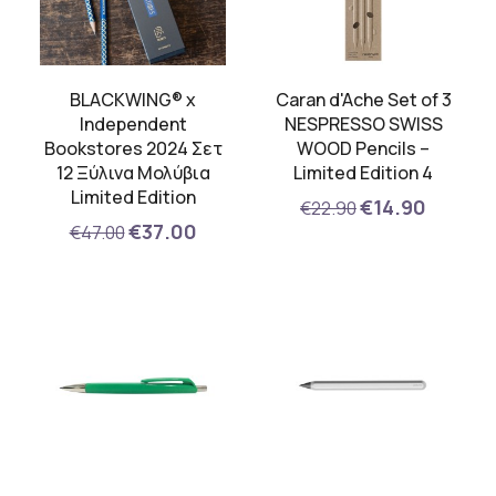
BLACKWING® x
Caran d'Ache Set of 3
Independent
NESPRESSO SWISS
Bookstores 2024 Σετ
WOOD Pencils –
12 Ξύλινα Μολύβια
Limited Edition 4
Limited Edition
€14.90
€22.90
€37.00
€47.00