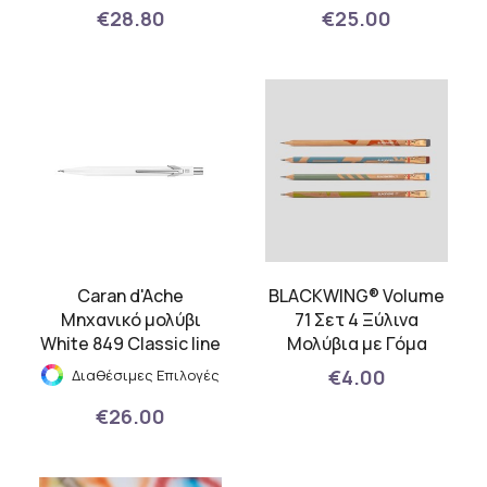
€28.80
€25.00
Caran d'Ache
BLACKWING® Volume
Μηχανικό μολύβι
71 Σετ 4 Ξύλινα
White 849 Classic line
Μολύβια με Γόμα
€4.00
Διαθέσιμες Επιλογές
€26.00