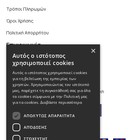
Τρόποι Πληρωμών
Όροι Χρήσης
Πολιτική Απορρήτου
Επικοινωνία
×
Αυτός ο ιστότοπος
210 9880988, 2310 224 460
χρησιμοποιεί cookies
Αυτός ο ιστότοπος χρησιμοποιεί cookies
info@kybosonline.gr
για τη βελτίωση της εμπειρίας των
χρηστών. Χρησιμοποιώντας τον ιστότοπό
μας, παρέχετε τη συγκατάθεσή σας για όλα
Εθνικής Αμύνης 44, 54621, Θεσσαλονίκη
τα cookies σύμφωνα με την Πολιτική μας
για τα cookies.
Διαβάστε περισσότερα
Βρείτε μας στο χάρτη
ΑΠΟΛΎΤΩΣ ΑΠΑΡΑΊΤΗΤΑ
ΑΠΌΔΟΣΗΣ
ΣΤΌΧΕΥΣΗΣ