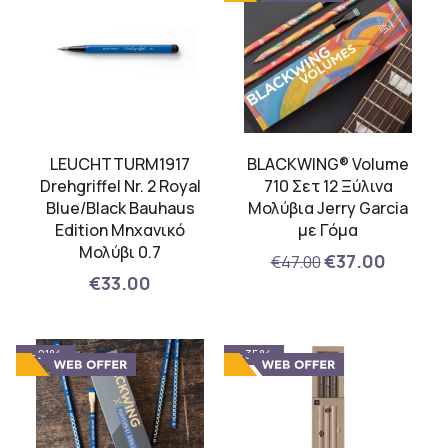
LEUCHTTURM1917
BLACKWING® Volume
Drehgriffel Nr. 2 Royal
710 Σετ 12 Ξύλινα
Blue/Black Bauhaus
Μολύβια Jerry Garcia
Edition Μηχανικό
με Γόμα
Μολύβι 0.7
€37.00
€47.00
€33.00
- 21%
- 35%