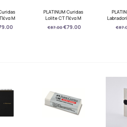
Curidas
PLATINUM Curidas
PLATIN
 Πένα M
Lolite CT Πένα M
Labrador
79.00
€79.00
€87.00
€87.