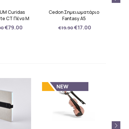
UM Curidas
Cedon Σημειωματάριο
Wan
ite CT Πένα M
Fantasy A5
V
€79.00
€17.00
00
€19.90
€