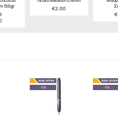
Σχεδίου
Λευκό Medium 0.8mm
Μαύρ
m 150gr
Σ
€2.00
0
€
0
- 9%
- 9%