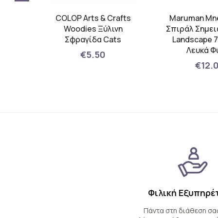
afts
COLOP Arts & Crafts
Maruman Mn
α
Woodies Ξύλινη
Σπιράλ Σημε
ουάζ
Σφραγίδα Cats
Landscape 70
Λευκά Φ
€5.50
€12.
Φιλική Εξυπηρέ
Πάντα στη διάθεση σας