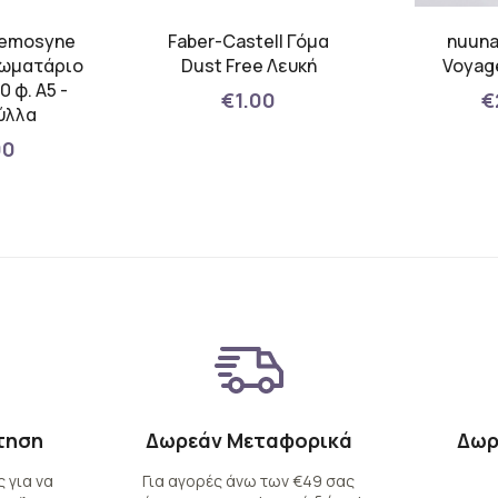
emosyne
Faber-Castell Γόμα
nuuna
ιωματάριο
Dust Free Λευκή
Voyage
 φ. Α5 -
€1.00
€
ύλλα
00
τηση
Δωρεάν Μεταφορικά
Δωρ
 για να
Για αγορές άνω των €49 σας