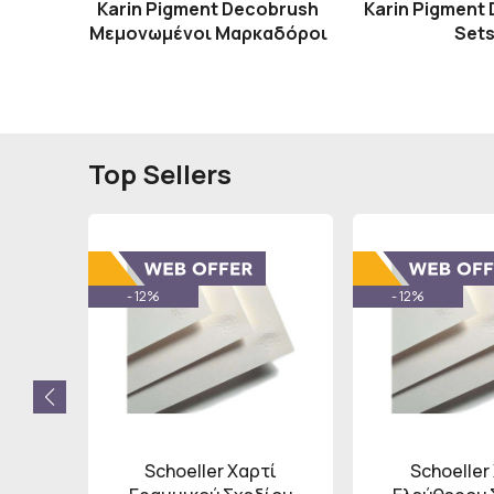
Karin Pigment Decobrush
Karin Pigment
Μεμονωμένοι Μαρκαδόροι
Set
Top Sellers
- 12%
- 12%
u B
Schoeller Χαρτί
Schoeller