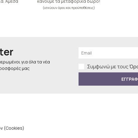
α. Άμεσα
κάνουμε τα μεταφορικά δώρο!
(ισχύουν όροι και προϋποθέσεις)
ter
μερωμένοι για όλα τα νέα
Συμφωνώ με τους
Όρο
προσφορές μας
ΕΓΓΡΑΦ
ν (Cookies)