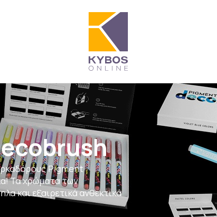
Decobrush
μαρκαδόρους Pigment
α! Τα χρώματα των
ηλα και εξαιρετικά ανθεκτικά