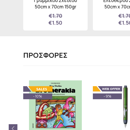
rkers
Γραμμικού Σχεδίου
Ελεύθερου 
ν 48
50cm x 70cm 150gr
50cm x 70c
 Fine
€1.70
€1.7
€1.50
€1.5
ΠΡΟΣΦΟΡΕΣ
- 10%
- 9%