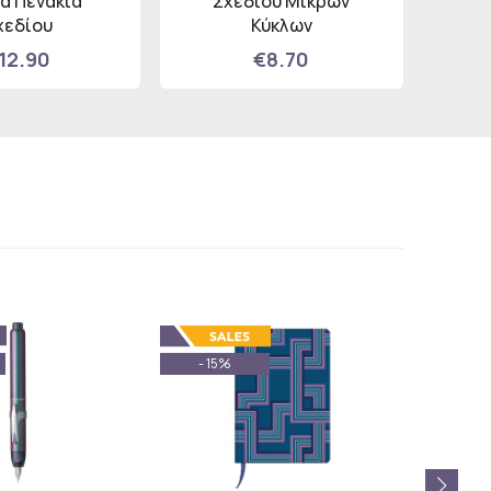
α Πενάκια
Σχεδίου Μικρών
A
χεδίου
Κύκλων
Μ
χρωμά
12.90
€8.70
- 15%
- 14