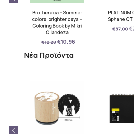
mium
Brotherakia – Summer
PLATINUM 
λό
colors, brighter days –
Sphene CT
Coloring Book by Mikri
€
€87.00
Ollandeza
00
€10.98
€12.20
Νέα Προϊόντα