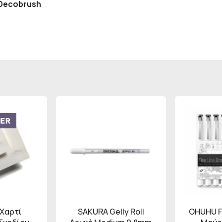
 Decobrush
s
 Χαρτί
SAKURA Gelly Roll
OHUHU Fi