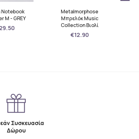
 Notebook
Metalmorphose
MAY
r M - GREY
Μπρελόκ Music
10
Collection Βιολί
Se
29.50
Draw
€12.90
εάν Συσκευασία
Δώρου