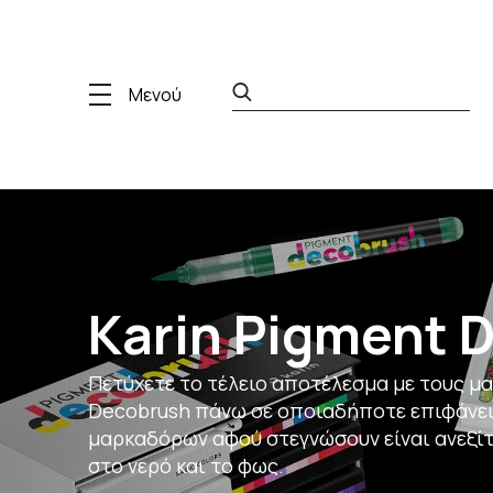
Μενού
Karin Pigment 
Πετύχετε το τέλειο αποτέλεσμα με τους 
Decobrush πάνω σε οποιαδήποτε επιφάνει
μαρκαδόρων αφού στεγνώσουν είναι ανεξίτ
στο νερό και το φως.