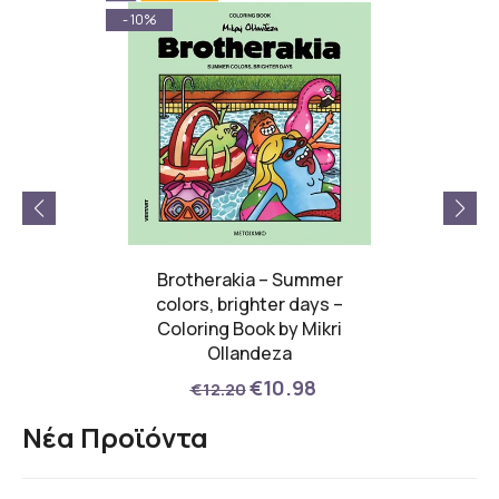
- 10%
- 9%
 Legacy
Brotherakia – Summer
PLATI
ίας
colors, brighter days –
Coloring Book by Mikri
00
Ollandeza
€10.98
€12.20
Νέα Προϊόντα