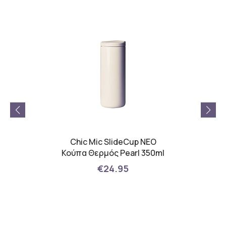
τ 24
Chic Mic SlideCup NEO
OHUHU 
αρέλας
Κούπα Θερμός Pearl 350ml
Marke
120
€24.95