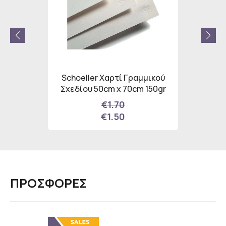
lcohol
Schoeller Χαρτί Γραμμικού
Schoel
Σετ
Σχεδίου 50cm x 70cm 150gr
Σχεδίο
ωμάτων
€1.70
€1.50
ΠΡΟΣΦΟΡΕΣ