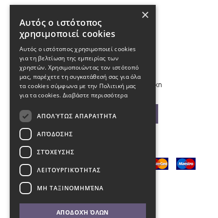
Επικοινωνία
×
Αυτός ο ιστότοπος
χρησιμοποιεί cookies
210 9880988, 2310 224 460
Αυτός ο ιστότοπος χρησιμοποιεί cookies
για τη βελτίωση της εμπειρίας των
info@kybosonline.gr
χρηστών. Χρησιμοποιώντας τον ιστότοπό
μας, παρέχετε τη συγκατάθεσή σας για όλα
Εθνικής Αμύνης 44, 54621, Θεσσαλονίκη
τα cookies σύμφωνα με την Πολιτική μας
για τα cookies.
Διαβάστε περισσότερα
Βρείτε μας στο χάρτη
ΑΠΟΛΎΤΩΣ ΑΠΑΡΑΊΤΗΤΑ
ΑΠΌΔΟΣΗΣ
ΣΤΌΧΕΥΣΗΣ
ΛΕΙΤΟΥΡΓΙΚΌΤΗΤΑΣ
ΜΗ ΤΑΞΙΝΟΜΗΜΈΝΑ
ΑΠΟΔΟΧΉ ΌΛΩΝ