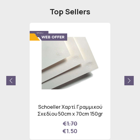
Top Sellers
- 12%
- 12%
lcohol
Schoeller Χαρτί Γραμμικού
Schoel
Σετ
Σχεδίου 50cm x 70cm 150gr
Σχεδίο
ωμάτων
€1.70
€1.50