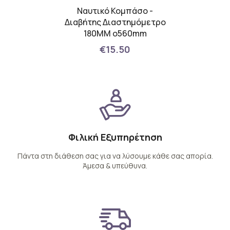
s DIY
Ναυτικό Κομπάσο -
Karin
3-in-1
Διαβήτης Διαστημόμετρο
Σετ 12
180MM o560mm
€15.50
Φιλική Εξυπηρέτηση
Πάντα στη διάθεση σας για να λύσουμε κάθε σας απορία.
Άμεσα & υπεύθυνα.