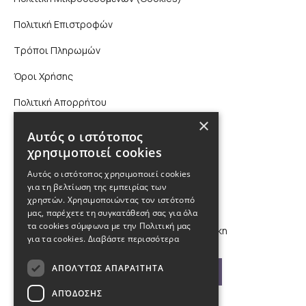
Πολιτική Επιστροφών
Τρόποι Πληρωμών
Όροι Χρήσης
Πολιτική Απορρήτου
×
Επικοινωνία
Αυτός ο ιστότοπος
χρησιμοποιεί cookies
210 9880988, 2310 224 460
Αυτός ο ιστότοπος χρησιμοποιεί cookies
για τη βελτίωση της εμπειρίας των
info@kybosonline.gr
χρηστών. Χρησιμοποιώντας τον ιστότοπό
μας, παρέχετε τη συγκατάθεσή σας για όλα
τα cookies σύμφωνα με την Πολιτική μας
Εθνικής Αμύνης 44, 54621, Θεσσαλονίκη
για τα cookies.
Διαβάστε περισσότερα
ΑΠΟΛΎΤΩΣ ΑΠΑΡΑΊΤΗΤΑ
Βρείτε μας στο χάρτη
ΑΠΌΔΟΣΗΣ