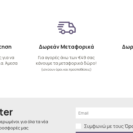
τηση
Δωρεάν Μεταφορικά
Δωρ
 για να
Για αγορές άνω των €49 σας
α. Άμεσα
κάνουμε τα μεταφορικά δώρο!
(ισχύουν όροι και προϋποθέσεις)
ter
μερωμένοι για όλα τα νέα
Συμφωνώ με τους
Όρο
προσφορές μας