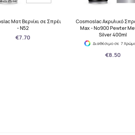
lac Ματ Βερνίκι σε Σπρέι
Cosmoslac Ακρυλικό Σπρέ
- N52
Max - No900 Pewter Met
Silver 400ml
€7.70
Διαθέσιμο σε 7 Χρώμ
€8.50