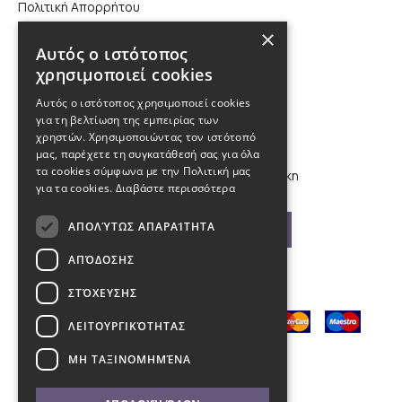
Πολιτική Απορρήτου
×
Επικοινωνία
Αυτός ο ιστότοπος
χρησιμοποιεί cookies
210 9880988, 2310 224 460
Αυτός ο ιστότοπος χρησιμοποιεί cookies
για τη βελτίωση της εμπειρίας των
info@kybosonline.gr
χρηστών. Χρησιμοποιώντας τον ιστότοπό
μας, παρέχετε τη συγκατάθεσή σας για όλα
τα cookies σύμφωνα με την Πολιτική μας
Εθνικής Αμύνης 44, 54621, Θεσσαλονίκη
για τα cookies.
Διαβάστε περισσότερα
ΑΠΟΛΎΤΩΣ ΑΠΑΡΑΊΤΗΤΑ
Βρείτε μας στο χάρτη
ΑΠΌΔΟΣΗΣ
ΣΤΌΧΕΥΣΗΣ
ΛΕΙΤΟΥΡΓΙΚΌΤΗΤΑΣ
ΜΗ ΤΑΞΙΝΟΜΗΜΈΝΑ