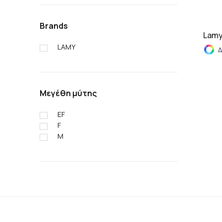
Brands
Lamy
LAMY
Δ
Μεγέθη μύτης
EF
F
M