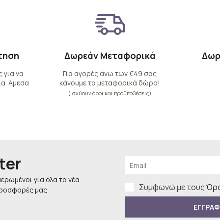
τηση
Δωρεάν Μεταφορικά
Δωρ
 για να
Για αγορές άνω των €49 σας
α. Άμεσα
κάνουμε τα μεταφορικά δώρο!
(ισχύουν όροι και προϋποθέσεις)
ter
μερωμένοι για όλα τα νέα
Συμφωνώ με τους
Όρο
προσφορές μας
ΕΓΓΡΑΦ