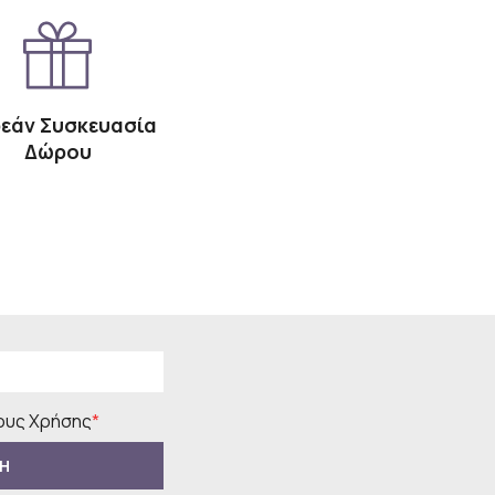
εάν Συσκευασία
Δώρου
υς Χρήσης
*
Η