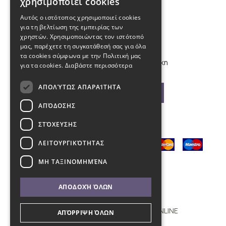
χρησιμοποιεί cookies
210 9880988, 2310 224 460
Αυτός ο ιστότοπος χρησιμοποιεί cookies
για τη βελτίωση της εμπειρίας των
info@kybosonline.gr
χρηστών. Χρησιμοποιώντας τον ιστότοπό
μας, παρέχετε τη συγκατάθεσή σας για όλα
τα cookies σύμφωνα με την Πολιτική μας
Εθνικής Αμύνης 44, 54621, Θεσσαλονίκη
για τα cookies.
Διαβάστε περισσότερα
ΑΠΟΛΎΤΩΣ ΑΠΑΡΑΊΤΗΤΑ
Βρείτε μας στο χάρτη
ΑΠΌΔΟΣΗΣ
ΣΤΌΧΕΥΣΗΣ
ΛΕΙΤΟΥΡΓΙΚΌΤΗΤΑΣ
ΜΗ ΤΑΞΙΝΟΜΗΜΈΝΑ
ΑΠΟΔΟΧΉ ΌΛΩΝ
Copyright © 2011 - 2026 KYBOS ONLINE
ΑΠΌΡΡΙΨΗ ΌΛΩΝ