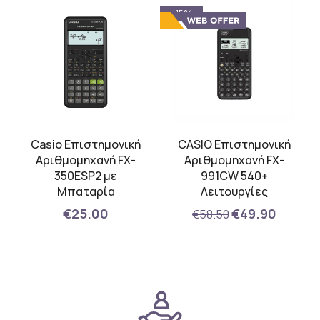
- 15%
Casio Επιστημονική
CASIO Επιστημονική
Αριθμομηχανή FX-
Αριθμομηχανή FX-
350ESP2 με
991CW 540+
Μπαταρία
Λειτουργίες
€25.00
€49.90
€58.50