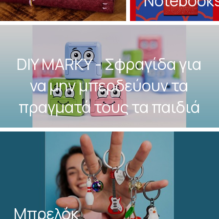
Notebook
DIY MARKY - Σφραγίδα για
να μην μπερδεύουν τα
πραγματά τους τα παιδιά
Μπρελόκ