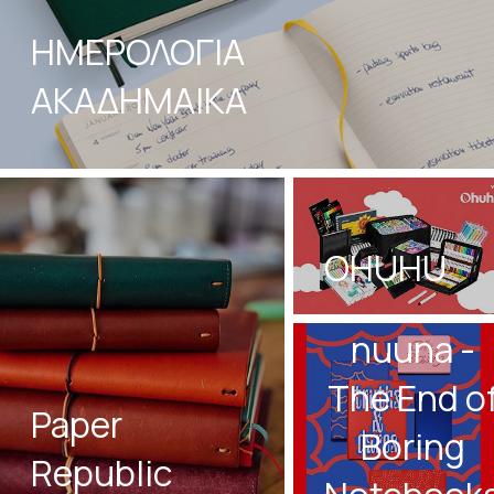
ΗΜΕΡΟΛΟΓΙΑ
ΑΚΑΔΗΜΑΙΚΑ
OHUHU
nuuna -
The End o
Paper
Boring
Republic