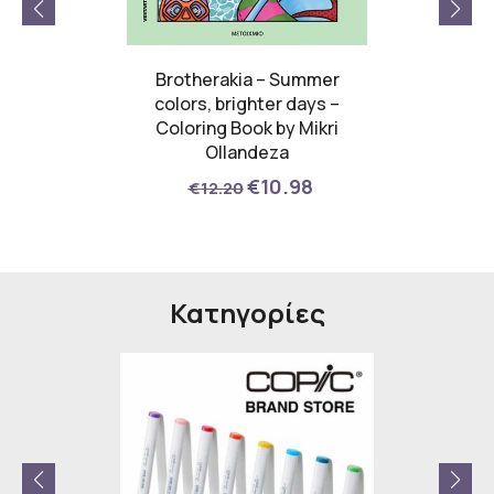
 Legacy
Brotherakia – Summer
PLATI
ίας
colors, brighter days –
Coloring Book by Mikri
00
Ollandeza
€10.98
€12.20
Κατηγορίες