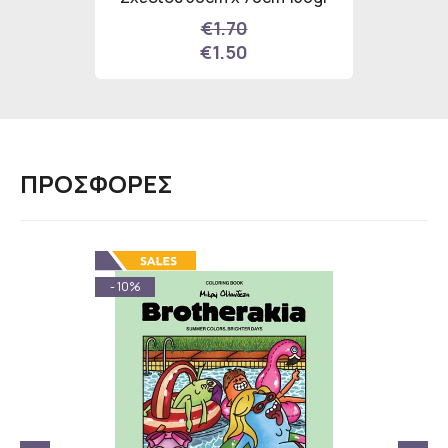
ωμάτων
€1.70
€1.50
ΠΡΟΣΦΟΡΕΣ
- 10%
- 9%