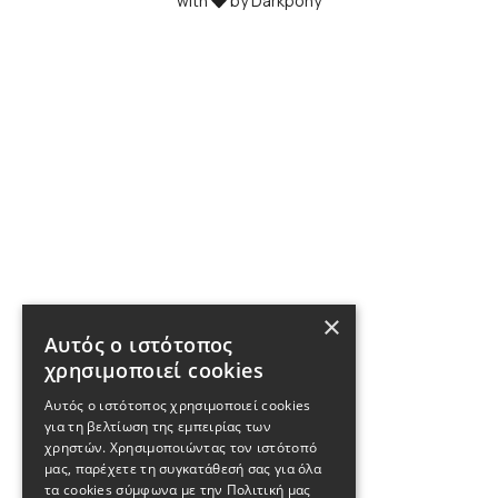
with
by Darkpony