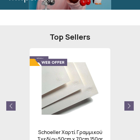
Top Sellers
- 12%
- 12%
lcohol
Schoeller Χαρτί Γραμμικού
Schoel
Σετ
Σχεδίου 50cm x 70cm 150gr
Σχεδίο