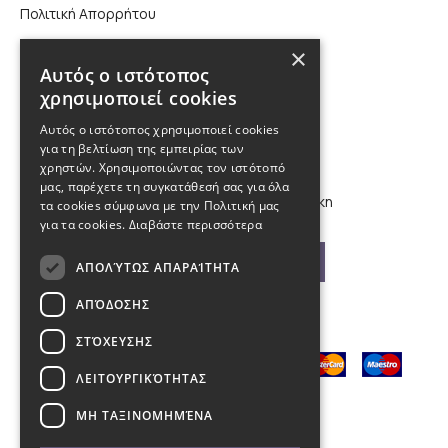
Πολιτική Απορρήτου
Επικοινωνία
×
Αυτός ο ιστότοπος
χρησιμοποιεί cookies
210 9880988, 2310 224 460
Αυτός ο ιστότοπος χρησιμοποιεί cookies
για τη βελτίωση της εμπειρίας των
info@kybosonline.gr
χρηστών. Χρησιμοποιώντας τον ιστότοπό
μας, παρέχετε τη συγκατάθεσή σας για όλα
Εθνικής Αμύνης 44, 54621, Θεσσαλονίκη
τα cookies σύμφωνα με την Πολιτική μας
για τα cookies.
Διαβάστε περισσότερα
Βρείτε μας στο χάρτη
ΑΠΟΛΎΤΩΣ ΑΠΑΡΑΊΤΗΤΑ
ΑΠΌΔΟΣΗΣ
ΣΤΌΧΕΥΣΗΣ
ΛΕΙΤΟΥΡΓΙΚΌΤΗΤΑΣ
ΜΗ ΤΑΞΙΝΟΜΗΜΈΝΑ