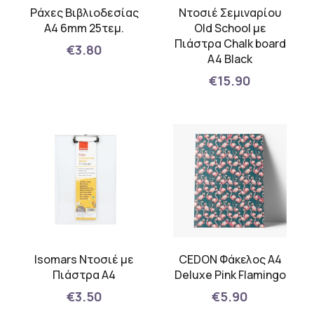
Ράχες Βιβλιοδεσίας
Ντοσιέ Σεμιναρίου
Α4 6mm 25τεμ.
Old School με
Πιάστρα Chalk board
€3.80
A4 Black
€15.90
Isomars Ντοσιέ με
CEDON Φάκελος Α4
Πιάστρα Α4
Deluxe Pink Flamingo
€3.50
€5.90