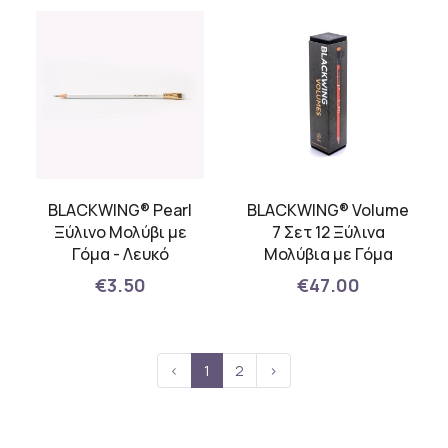
BLACKWING® Pearl
BLACKWING® Volume
Ξύλινο Μολύβι με
7 Σετ 12 Ξύλινα
Γόμα - Λευκό
Μολύβια με Γόμα
€3.50
€47.00
‹
1
2
›