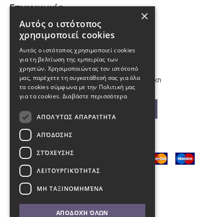
Επικοινωνία
×
Αυτός ο ιστότοπος
210 9880988, 2310 224 460
χρησιμοποιεί cookies
Αυτός ο ιστότοπος χρησιμοποιεί cookies
info@kybosonline.gr
για τη βελτίωση της εμπειρίας των
χρηστών. Χρησιμοποιώντας τον ιστότοπό
μας, παρέχετε τη συγκατάθεσή σας για όλα
Εθνικής Αμύνης 44, 54621, Θεσσαλονίκη
τα cookies σύμφωνα με την Πολιτική μας
για τα cookies.
Διαβάστε περισσότερα
Βρείτε μας στο χάρτη
ΑΠΟΛΎΤΩΣ ΑΠΑΡΑΊΤΗΤΑ
ΑΠΌΔΟΣΗΣ
ΣΤΌΧΕΥΣΗΣ
ΛΕΙΤΟΥΡΓΙΚΌΤΗΤΑΣ
ΜΗ ΤΑΞΙΝΟΜΗΜΈΝΑ
ΑΠΟΔΟΧΉ ΌΛΩΝ