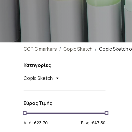
COPIC markers
Copic Sketch
Copic Sketch 
Κατηγορίες
Copic Sketch
Εύρος Τιμής
Από:
€23.70
Έως:
€47.50