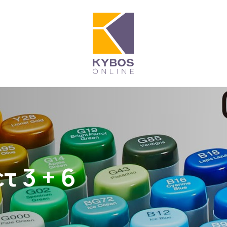
τ 3 + 6