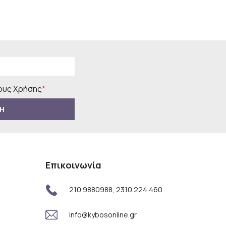
υς Χρήσης
*
Η
Επικοινωνία
210 9880988, 2310 224 460
info@kybosonline.gr