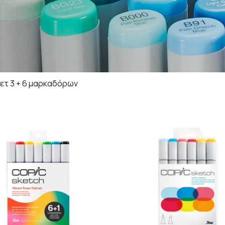
σετ 3 + 6 μαρκαδόρων