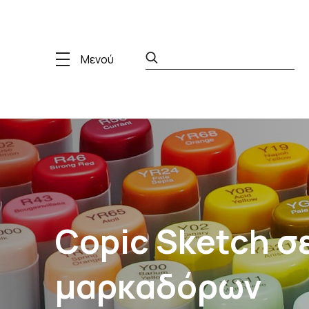
Μενού
Copic Sketch σε
μαρκαδόρων