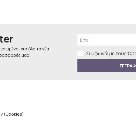
ter
μερωμένοι για όλα τα νέα
Συμφωνώ με τους
Όρο
προσφορές μας
ΕΓΓΡΑΦ
ν (Cookies)