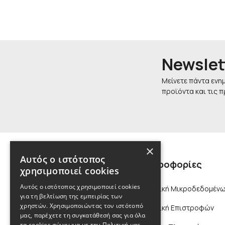
Newslet
Μείνετε πάντα ενη
προϊόντα και τις 
×
Αυτός ο ιστότοπος
Πληροφορίες
χρησιμοποιεί cookies
Αυτός ο ιστότοπος χρησιμοποιεί cookies
Πολιτική Μικροδεδομένω
για τη βελτίωση της εμπειρίας των
χρηστών. Χρησιμοποιώντας τον ιστότοπό
Πολιτική Επιστροφών
μας, παρέχετε τη συγκατάθεσή σας για όλα
τα cookies σύμφωνα με την Πολιτική μας