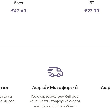
6pcs
3''
€47.40
€23.70
τηση
Δωρεάν Μεταφορικά
Δωρ
 για να
Για αγορές άνω των €49 σας
α. Άμεσα
κάνουμε τα μεταφορικά δώρο!
(ισχύουν όροι και προϋποθέσεις)