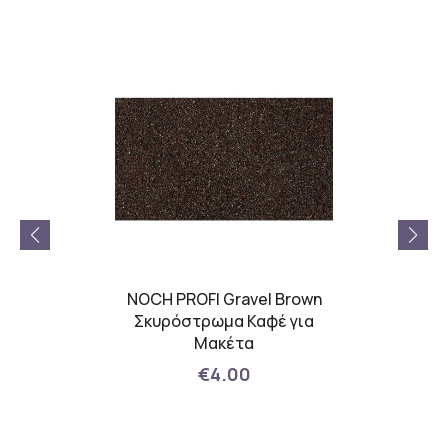
δεσίας
NOCH PROFI Gravel Brown
ROKA
Σκυρόστρωμα Καφέ για
Mess
Μακέτα
Taupe
Ny
€4.00