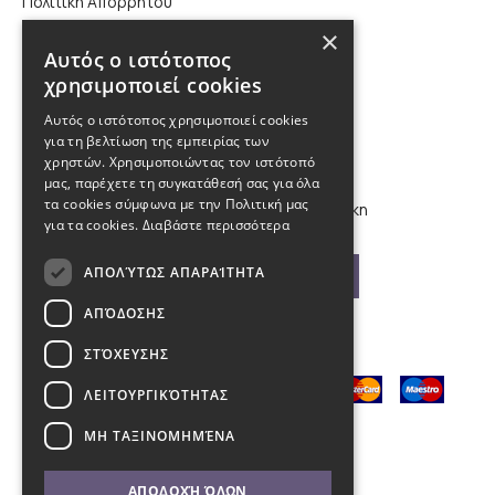
Πολιτική Απορρήτου
×
Επικοινωνία
Αυτός ο ιστότοπος
χρησιμοποιεί cookies
210 9880988, 2310 224 460
Αυτός ο ιστότοπος χρησιμοποιεί cookies
για τη βελτίωση της εμπειρίας των
info@kybosonline.gr
χρηστών. Χρησιμοποιώντας τον ιστότοπό
μας, παρέχετε τη συγκατάθεσή σας για όλα
τα cookies σύμφωνα με την Πολιτική μας
Εθνικής Αμύνης 44, 54621, Θεσσαλονίκη
για τα cookies.
Διαβάστε περισσότερα
ΑΠΟΛΎΤΩΣ ΑΠΑΡΑΊΤΗΤΑ
Βρείτε μας στο χάρτη
ΑΠΌΔΟΣΗΣ
ΣΤΌΧΕΥΣΗΣ
ΛΕΙΤΟΥΡΓΙΚΌΤΗΤΑΣ
ΜΗ ΤΑΞΙΝΟΜΗΜΈΝΑ
ΑΠΟΔΟΧΉ ΌΛΩΝ