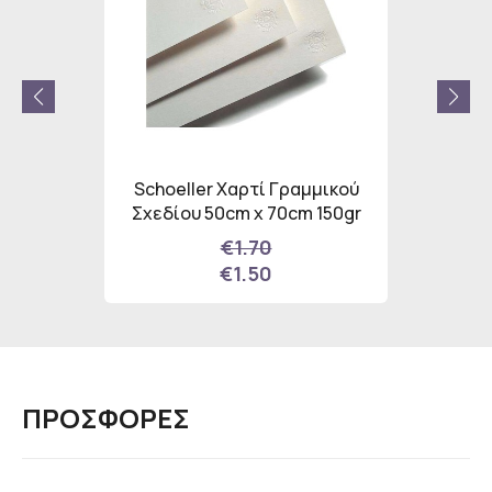
lcohol
Schoeller Χαρτί Γραμμικού
Schoel
Σετ
Σχεδίου 50cm x 70cm 150gr
Σχεδίο
ωμάτων
€1.70
€1.50
ΠΡΟΣΦΟΡΕΣ