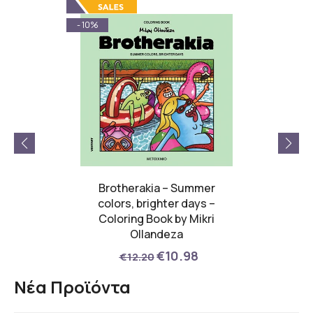
- 10%
- 9%
 Legacy
Brotherakia – Summer
PLATI
ίας
colors, brighter days –
Coloring Book by Mikri
00
Ollandeza
€10.98
€12.20
Νέα Προϊόντα