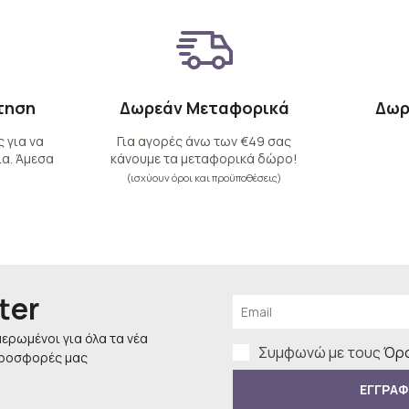
τηση
Δωρεάν Μεταφορικά
Δωρ
 για να
Για αγορές άνω των €49 σας
α. Άμεσα
κάνουμε τα μεταφορικά δώρο!
(ισχύουν όροι και προϋποθέσεις)
ter
μερωμένοι για όλα τα νέα
Συμφωνώ με τους
Όρο
προσφορές μας
ΕΓΓΡΑΦ