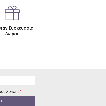
εάν Συσκευασία
Δώρου
υς Χρήσης
*
Η