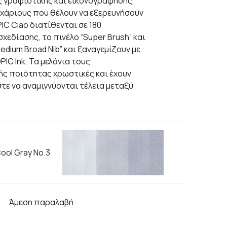
 γραφιστικής και εικονογράφησης
ρχάριους που θέλουν να εξερευνήσουν
IC Ciao διατίθενται σε 180
χεδίασης, το πινέλο “Super Brush” και
edium Broad Nib” και ξαναγεμίζουν με
IC Ink. Τα μελάνια τους
ς ποιότητας χρωστικές και έχουν
τε να αναμιγνύονται τέλεια μεταξύ
Cool Gray No.3
Άμεση παραλαβή