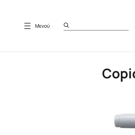
Μενού
Copic