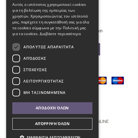
Αυτός ο ιστότοπος χρησιμοποιεί cookies
για τη βελτίωση της εμπειρίας των
info@kybosonline.gr
χρηστών. Χρησιμοποιώντας τον ιστότοπό
μας, παρέχετε τη συγκατάθεσή σας για όλα
τα cookies σύμφωνα με την Πολιτική μας
Εθνικής Αμύνης 44, 54621, Θεσσαλονίκη
για τα cookies.
Διαβάστε περισσότερα
ΑΠΟΛΎΤΩΣ ΑΠΑΡΑΊΤΗΤΑ
Βρείτε μας στο χάρτη
ΑΠΌΔΟΣΗΣ
ΣΤΌΧΕΥΣΗΣ
ΛΕΙΤΟΥΡΓΙΚΌΤΗΤΑΣ
ΜΗ ΤΑΞΙΝΟΜΗΜΈΝΑ
ΑΠΟΔΟΧΉ ΌΛΩΝ
Copyright © 2011 - 2026 KYBOS ONLINE
ΑΠΌΡΡΙΨΗ ΌΛΩΝ
with
by Darkpony
ΕΜΦΆΝΙΣΗ ΛΕΠΤΟΜΕΡΕΙΏΝ