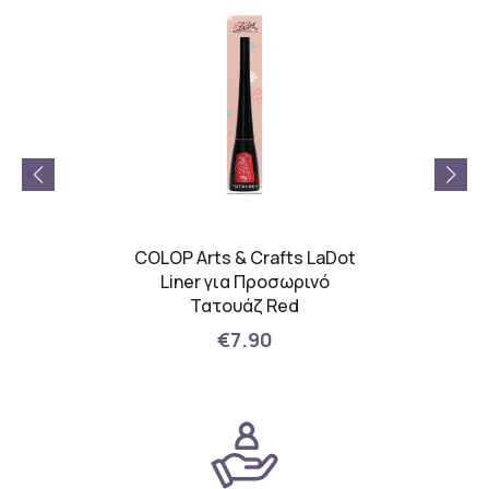
s LaDot
COLOP Arts & Crafts LaDot
COLOP 
ρινό
Liner για Προσωρινό
Lin
lue
Τατουάζ Red
€7.90