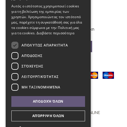
210 9880988, 2310 224 460
Αυτός ο ιστότοπος χρησιμοποιεί cookies
για τη βελτίωση της εμπειρίας των
info@kybosonline.gr
χρηστών. Χρησιμοποιώντας τον ιστότοπό
μας, παρέχετε τη συγκατάθεσή σας για όλα
τα cookies σύμφωνα με την Πολιτική μας
Εθνικής Αμύνης 44, 54621, Θεσσαλονίκη
για τα cookies.
Διαβάστε περισσότερα
ΑΠΟΛΎΤΩΣ ΑΠΑΡΑΊΤΗΤΑ
Βρείτε μας στο χάρτη
ΑΠΌΔΟΣΗΣ
ΣΤΌΧΕΥΣΗΣ
ΛΕΙΤΟΥΡΓΙΚΌΤΗΤΑΣ
ΜΗ ΤΑΞΙΝΟΜΗΜΈΝΑ
ΑΠΟΔΟΧΉ ΌΛΩΝ
Copyright © 2011 - 2026 KYBOS ONLINE
ΑΠΌΡΡΙΨΗ ΌΛΩΝ
with
by Darkpony