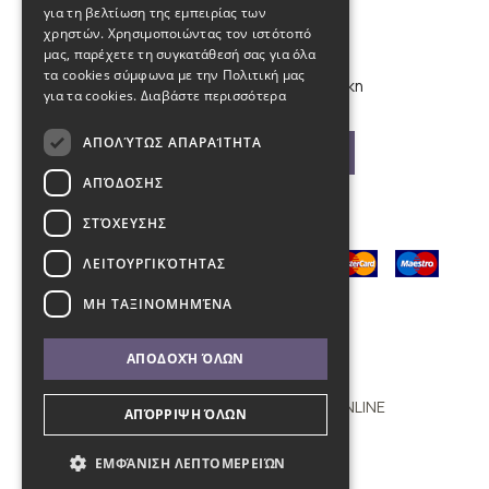
για τη βελτίωση της εμπειρίας των
info@kybosonline.gr
χρηστών. Χρησιμοποιώντας τον ιστότοπό
μας, παρέχετε τη συγκατάθεσή σας για όλα
τα cookies σύμφωνα με την Πολιτική μας
Εθνικής Αμύνης 44, 54621, Θεσσαλονίκη
για τα cookies.
Διαβάστε περισσότερα
ΑΠΟΛΎΤΩΣ ΑΠΑΡΑΊΤΗΤΑ
Βρείτε μας στο χάρτη
ΑΠΌΔΟΣΗΣ
ΣΤΌΧΕΥΣΗΣ
ΛΕΙΤΟΥΡΓΙΚΌΤΗΤΑΣ
ΜΗ ΤΑΞΙΝΟΜΗΜΈΝΑ
ΑΠΟΔΟΧΉ ΌΛΩΝ
Copyright © 2011 - 2026 KYBOS ONLINE
ΑΠΌΡΡΙΨΗ ΌΛΩΝ
with
by Darkpony
ΕΜΦΆΝΙΣΗ ΛΕΠΤΟΜΕΡΕΙΏΝ