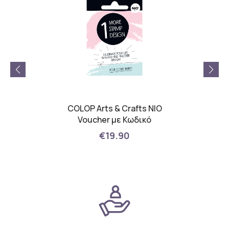
ts NIO
COLOP Arts & Crafts NIO
COLOP
ματη
Voucher με Κωδικό
Ταμ
grey
Σφρ
€19.90