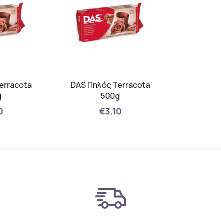
erracota
DAS Πηλός Terracota
g
500g
0
€3.10