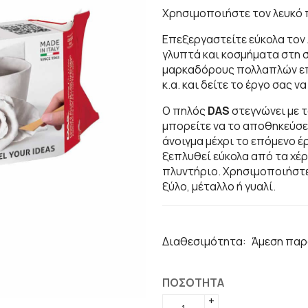
Χρησιμοποιήστε τον λευκό 
Επεξεργαστείτε εύκολα τον 
γλυπτά και κοσμήματα στη σ
μαρκαδόρους πολλαπλών επι
κ.α. και δείτε το έργο σας ν
Ο πηλός
DAS
στεγνώνει με τ
μπορείτε να το αποθηκεύσε
άνοιγμα μέχρι το επόμενο έρ
ξεπλυθεί εύκολα από τα χέ
πλυντήριο. Χρησιμοποιήστε
ξύλο, μέταλλο ή γυαλί.
Διαθεσιμότητα:
Άμεση παρ
ΠΟΣΟΤΗΤΑ
+