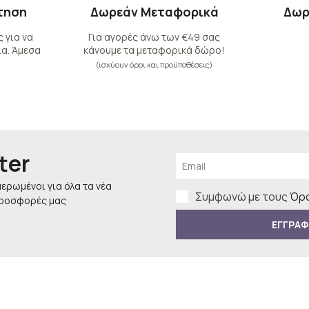
τηση
Δωρεάν Μεταφορικά
Δωρ
 για να
Για αγορές άνω των €49 σας
α. Άμεσα
κάνουμε τα μεταφορικά δώρο!
(ισχύουν όροι και προϋποθέσεις)
ter
μερωμένοι για όλα τα νέα
Συμφωνώ με τους
Όρο
προσφορές μας
ΕΓΓΡΑΦ