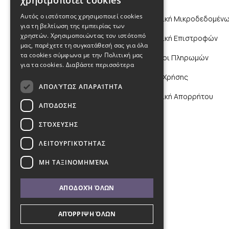
χρησιμοποιεί cookies
Αυτός ο ιστότοπος χρησιμοποιεί cookies
Πολιτική Μικροδεδομένω
για τη βελτίωση της εμπειρίας των
χρηστών. Χρησιμοποιώντας τον ιστότοπό
Πολιτική Επιστροφών
μας, παρέχετε τη συγκατάθεσή σας για όλα
τα cookies σύμφωνα με την Πολιτική μας
Τρόποι Πληρωμών
για τα cookies.
Διαβάστε περισσότερα
Όροι Χρήσης
ΑΠΟΛΎΤΩΣ ΑΠΑΡΑΊΤΗΤΑ
Πολιτική Απορρήτου
ΑΠΌΔΟΣΗΣ
ΣΤΌΧΕΥΣΗΣ
ΛΕΙΤΟΥΡΓΙΚΌΤΗΤΑΣ
ΜΗ ΤΑΞΙΝΟΜΗΜΈΝΑ
ΑΠΟΔΟΧΉ ΌΛΩΝ
ΑΠΌΡΡΙΨΗ ΌΛΩΝ