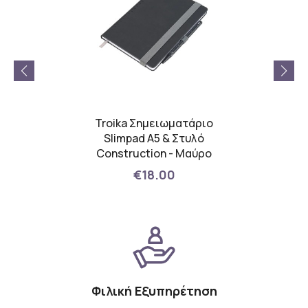
lower
Troika Σημειωματάριο
Tro
l
Slimpad A5 & Στυλό
Sl
Construction - Μαύρο
Cons
€18.00
Φιλική Εξυπηρέτηση