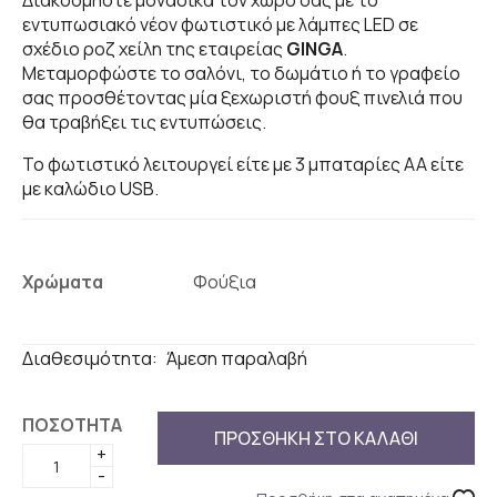
Διακοσμήστε μοναδικά τον χώρο σας με το
εντυπωσιακό νέον φωτιστικό με λάμπες LED σε
σχέδιο ροζ χείλη της εταιρείας
GINGA
.
Μεταμορφώστε το σαλόνι, το δωμάτιο ή το γραφείο
σας προσθέτοντας μία ξεχωριστή φουξ πινελιά που
θα τραβήξει τις εντυπώσεις.
Το φωτιστικό λειτουργεί είτε με 3 μπαταρίες ΑΑ είτε
με καλώδιο USB.
Χρώματα
Διαθεσιμότητα:
Άμεση παραλαβή
ΠΟΣΟΤΗΤΑ
ΠΡΟΣΘΗΚΗ ΣΤΟ ΚΑΛΑΘΙ
+
-