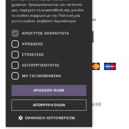
info@kybosonline.gr
χρηστών. Χρησιμοποιώντας τον ιστότοπό
μας, παρέχετε τη συγκατάθεσή σας για όλα
τα cookies σύμφωνα με την Πολιτική μας
Εθνικής Αμύνης 44, 54621, Θεσσαλονίκη
για τα cookies.
Διαβάστε περισσότερα
ΑΠΟΛΎΤΩΣ ΑΠΑΡΑΊΤΗΤΑ
Βρείτε μας στο χάρτη
ΑΠΌΔΟΣΗΣ
ΣΤΌΧΕΥΣΗΣ
ΛΕΙΤΟΥΡΓΙΚΌΤΗΤΑΣ
ΜΗ ΤΑΞΙΝΟΜΗΜΈΝΑ
ΑΠΟΔΟΧΉ ΌΛΩΝ
Copyright © 2011 - 2026 KYBOS ONLINE
ΑΠΌΡΡΙΨΗ ΌΛΩΝ
with
by Darkpony
ΕΜΦΆΝΙΣΗ ΛΕΠΤΟΜΕΡΕΙΏΝ