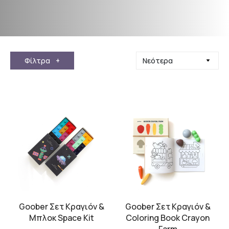
Φίλτρα
+
Goober Σετ Κραγιόν &
Goober Σετ Κραγιόν &
Μπλοκ Space Kit
Coloring Book Crayon