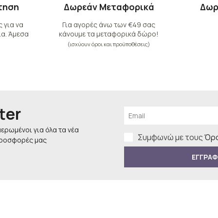
τηση
Δωρεάν Μεταφορικά
Δωρ
 για να
Για αγορές άνω των €49 σας
α. Άμεσα
κάνουμε τα μεταφορικά δώρο!
(ισχύουν όροι και προϋποθέσεις)
ter
μερωμένοι για όλα τα νέα
Συμφωνώ με τους
Όρο
προσφορές μας
ΕΓΓΡΑΦ