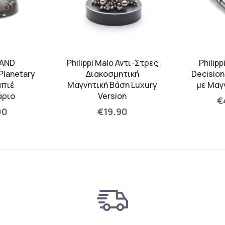
LAND
Philippi Malo Αντι-Στρες
Philipp
Planetary
Διακοσμητική
Decision
απιέ
Μαγνητική Βάση Luxury
με Μαγ
άριο
Version
€
00
€19.90