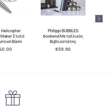
i Helicopter
Philippi BUBBLES
Phi
 Maker Στυλό
bookend Μεταλλικός
pen 
νητική Βάση
Βιβλιοστάτης
40.00
€59.90