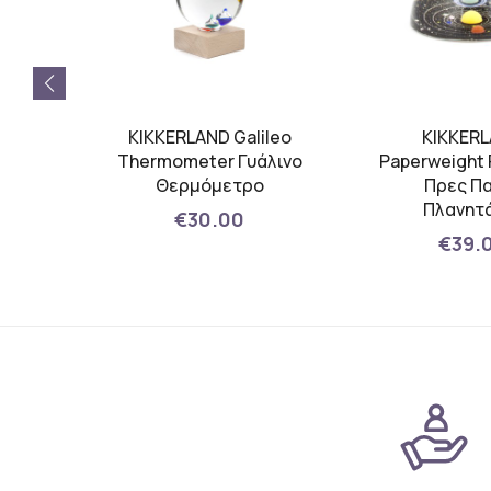
ική
KIKKERLAND Galileo
KIKKER
ρων
Thermometer Γυάλινο
Paperweight 
ύρο
Θερμόμετρο
Πρες Π
Πλανητ
€30.00
€39.