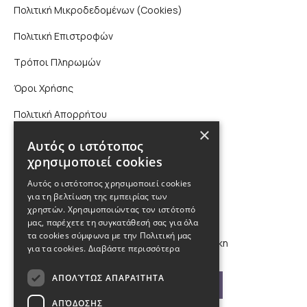
Πολιτική Μικροδεδομένων (Cookies)
Πολιτική Επιστροφών
Τρόποι Πληρωμών
Όροι Χρήσης
Πολιτική Απορρήτου
×
Επικοινωνία
Αυτός ο ιστότοπος
χρησιμοποιεί cookies
210 9880988, 2310 224 460
Αυτός ο ιστότοπος χρησιμοποιεί cookies
για τη βελτίωση της εμπειρίας των
info@kybosonline.gr
χρηστών. Χρησιμοποιώντας τον ιστότοπό
μας, παρέχετε τη συγκατάθεσή σας για όλα
τα cookies σύμφωνα με την Πολιτική μας
Εθνικής Αμύνης 44, 54621, Θεσσαλονίκη
για τα cookies.
Διαβάστε περισσότερα
ΑΠΟΛΎΤΩΣ ΑΠΑΡΑΊΤΗΤΑ
Βρείτε μας στο χάρτη
ΑΠΌΔΟΣΗΣ