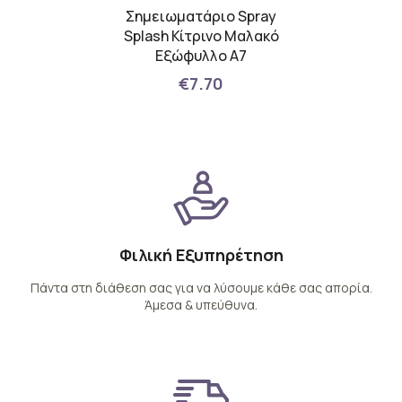
ρμάτινο
Σημειωματάριο Spray
Σημ
rand
Splash Κίτρινο Μαλακό
Spl
/ Red
Εξώφυλλο A7
€7.70
Φιλική Εξυπηρέτηση
Πάντα στη διάθεση σας για να λύσουμε κάθε σας απορία.
Άμεσα & υπεύθυνα.