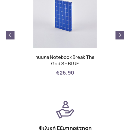
hic S -
nuuna Notebook Break The
nuuna
 BELTZ
Grid S - BLUE
€26.90
Φιλική Εξυπηρέτηση