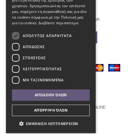
για τη βελτίωση της εμπειρίας των
info@kybosonline.gr
χρηστών. Χρησιμοποιώντας τον ιστότοπό
μας, παρέχετε τη συγκατάθεσή σας για όλα
τα cookies σύμφωνα με την Πολιτική μας
Εθνικής Αμύνης 44, 54621, Θεσσαλονίκη
για τα cookies.
Διαβάστε περισσότερα
ΑΠΟΛΎΤΩΣ ΑΠΑΡΑΊΤΗΤΑ
Βρείτε μας στο χάρτη
ΑΠΌΔΟΣΗΣ
ΣΤΌΧΕΥΣΗΣ
ΛΕΙΤΟΥΡΓΙΚΌΤΗΤΑΣ
ΜΗ ΤΑΞΙΝΟΜΗΜΈΝΑ
ΑΠΟΔΟΧΉ ΌΛΩΝ
Copyright © 2011 - 2026 KYBOS ONLINE
ΑΠΌΡΡΙΨΗ ΌΛΩΝ
with
by Darkpony
ΕΜΦΆΝΙΣΗ ΛΕΠΤΟΜΕΡΕΙΏΝ