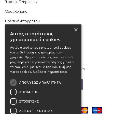
Τρόποι Πληρωμών
Όροι Χρήσης
Πολιτική Απορρήτου
×
Επικοινωνία
Αυτός ο ιστότοπος
χρησιμοποιεί cookies
210 9880988, 2310 224 460
Αυτός ο ιστότοπος χρησιμοποιεί cookies
για τη βελτίωση της εμπειρίας των
info@kybosonline.gr
χρηστών. Χρησιμοποιώντας τον ιστότοπό
μας, παρέχετε τη συγκατάθεσή σας για όλα
τα cookies σύμφωνα με την Πολιτική μας
Εθνικής Αμύνης 44, 54621, Θεσσαλονίκη
για τα cookies.
Διαβάστε περισσότερα
ΑΠΟΛΎΤΩΣ ΑΠΑΡΑΊΤΗΤΑ
Βρείτε μας στο χάρτη
ΑΠΌΔΟΣΗΣ
ΣΤΌΧΕΥΣΗΣ
ΛΕΙΤΟΥΡΓΙΚΌΤΗΤΑΣ