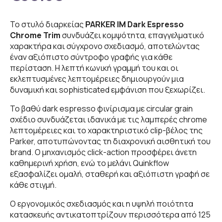
Το στυλό διαρκείας
PARKER IM Dark Espresso
Chrome Trim
συνδυάζει κομψότητα, επαγγελματικό
χαρακτήρα και σύγχρονο σχεδιασμό, αποτελώντας
έναν αξιόπιστο σύντροφο γραφής για κάθε
περίσταση. Η λεπτή κωνική γραμμή του και οι
εκλεπτυσμένες λεπτομέρειες δημιουργούν μια
δυναμική και sophisticated εμφάνιση που ξεχωρίζει.
Το βαθύ dark espresso φινίρισμα με circular grain
σχέδιο συνδυάζεται ιδανικά με τις λαμπερές chrome
λεπτομέρειες και το χαρακτηριστικό clip-βέλος της
Parker, αποτυπώνοντας τη διαχρονική αισθητική του
brand. Ο μηχανισμός click-action προσφέρει άνετη
καθημερινή χρήση, ενώ το μελάνι Quinkflow
εξασφαλίζει ομαλή, σταθερή και αξιόπιστη γραφή σε
κάθε στιγμή.
Ο εργονομικός σχεδιασμός και η υψηλή ποιότητα
κατασκευής αντικατοπτρίζουν περισσότερα από 125