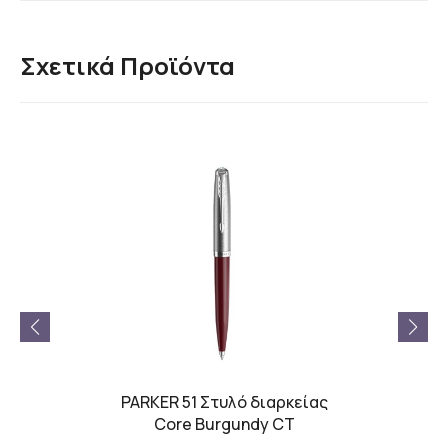
Σχετικά Προϊόντα
OLDBAR
PARKER 51 Στυλό διαρκείας
Rotr
ας
Core Burgundy CT
Σ