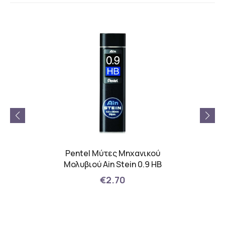
ανικό
Pentel Μύτες Μηχανικού
Pent
7mm Γκρι
Μολυβιού Ain Stein 0.9 HB
Μολυβ
€2.70