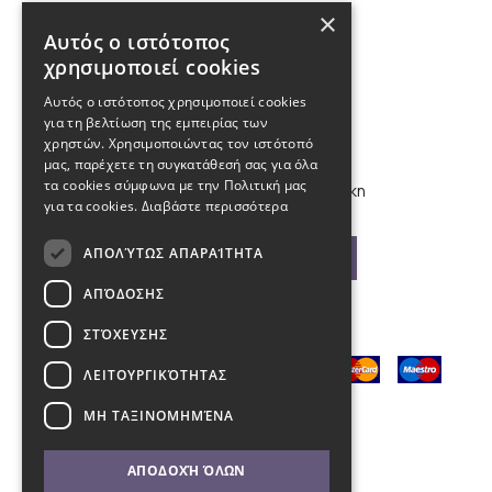
×
Επικοινωνία
Αυτός ο ιστότοπος
χρησιμοποιεί cookies
210 9880988, 2310 224 460
Αυτός ο ιστότοπος χρησιμοποιεί cookies
για τη βελτίωση της εμπειρίας των
info@kybosonline.gr
χρηστών. Χρησιμοποιώντας τον ιστότοπό
μας, παρέχετε τη συγκατάθεσή σας για όλα
τα cookies σύμφωνα με την Πολιτική μας
Εθνικής Αμύνης 44, 54621, Θεσσαλονίκη
για τα cookies.
Διαβάστε περισσότερα
ΑΠΟΛΎΤΩΣ ΑΠΑΡΑΊΤΗΤΑ
Βρείτε μας στο χάρτη
ΑΠΌΔΟΣΗΣ
ΣΤΌΧΕΥΣΗΣ
ΛΕΙΤΟΥΡΓΙΚΌΤΗΤΑΣ
ΜΗ ΤΑΞΙΝΟΜΗΜΈΝΑ
ΑΠΟΔΟΧΉ ΌΛΩΝ