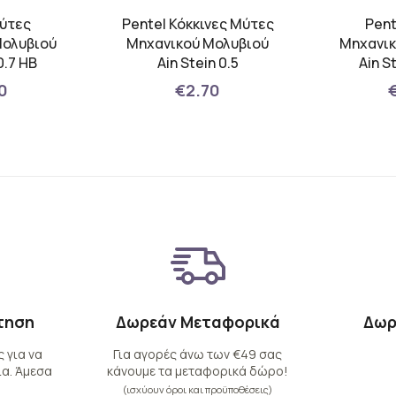
Μύτες
Pentel Κόκκινες Μύτες
Pent
Μολυβιού
Μηχανικού Μολυβιού
Μηχανικ
0.7 HB
Ain Stein 0.5
Ain S
0
€2.70
τηση
Δωρεάν Μεταφορικά
Δωρ
 για να
Για αγορές άνω των €49 σας
α. Άμεσα
κάνουμε τα μεταφορικά δώρο!
(ισχύουν όροι και προϋποθέσεις)