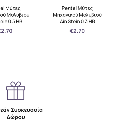
el Μύτες
Pentel Μύτες
Fab
ού Μολυβιού
Μηχανικού Μολυβιού
για
tein 0.5 HB
Ain Stein 0.3 HB
€2.70
€2.70
εάν Συσκευασία
Δώρου