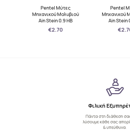
ύτες
Pentel Μύτες
Pentel 
βιού
Μηχανικού Μολυβιού
Μηχανικού 
Ain Stein 0.9 HB
Ain Stein 
€2.70
€2.7
Φιλική Εξυπηρέ
Πάντα στη διάθεση σας
λύσουμε κάθε σας απορί
& υπεύθυνα.