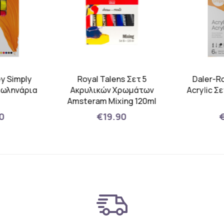
y Simply
Royal Talens Σετ 5
Daler-R
 Σωληνάρια
Ακρυλικών Χρωμάτων
Acrylic Σ
l
Amsteram Mixing 120ml
0
€19.90