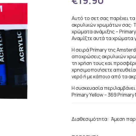
€19.90
Αυτό το σετ σας παρέχει τα
ακρυλικών χρωμάτων σας: Tit
χρώματα ανάμιξης – Primary 
Αναμίξτε αυτά τα χρώματα 
Η σειρά Primary της Amste
αποχρώσεις ακρυλικών χρωμ
τη χρήση τους και προσφέρ
χρησιμοποιήσετε απευθείας
νερό ή με κάποιο από τα ακ
Η συσκευασία περιλαμβάνει: 
Primary Yellow – 369 Primary
Διαθεσιμότητα:
Άμεση παρ