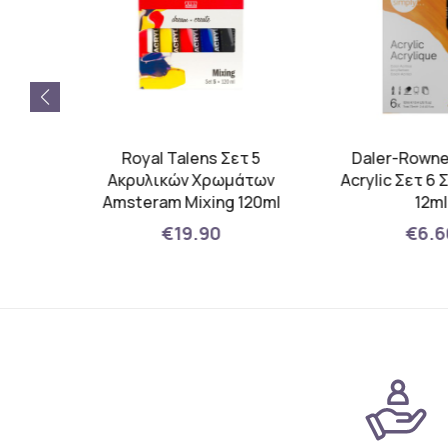
mply
Royal Talens Σετ 5
Daler-Rowne
ηνάρια
Ακρυλικών Χρωμάτων
Acrylic Σετ 6
Amsteram Mixing 120ml
12m
€19.90
€6.6