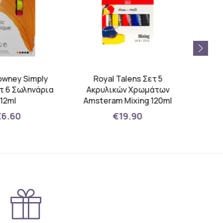
owney Simply
Royal Talens Σετ 5
ετ 6 Σωληνάρια
Ακρυλικών Χρωμάτων
12ml
Amsteram Mixing 120ml
€6.60
€19.90