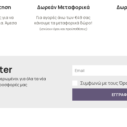
τηση
Δωρεάν Μεταφορικά
Δωρ
 για να
Για αγορές άνω των €49 σας
α. Άμεσα
κάνουμε τα μεταφορικά δώρο!
(ισχύουν όροι και προϋποθέσεις)
ter
μερωμένοι για όλα τα νέα
Συμφωνώ με τους
Όρο
προσφορές μας
ΕΓΓΡΑΦ