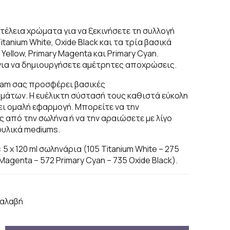
 τέλεια χρώματα για να ξεκινήσετε τη συλλογή
anium White, Oxide Black και τα τρία βασικά
Yellow, Primary Magenta και Primary Cyan.
για να δημιουργήσετε αμέτρητες αποχρώσεις.
rdam σας προσφέρει βασικές
άτων. Η ευέλικτη σύστασή τους καθιστά εύκολη
ει ομαλή εφαρμογή. Μπορείτε να την
 από την σωλήνα ή να την αραιώσετε με λίγο
ρυλικά mediums.
5 x 120 ml σωληνάρια (105 Titanium White – 275
 Magenta – 572 Primary Cyan – 735 Oxide Black).
αλαβή