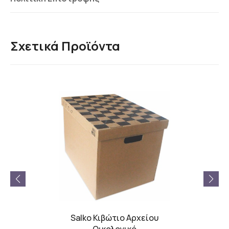
Σχετικά Προϊόντα
νη
Salko Κιβώτιο Αρχείου
Salk