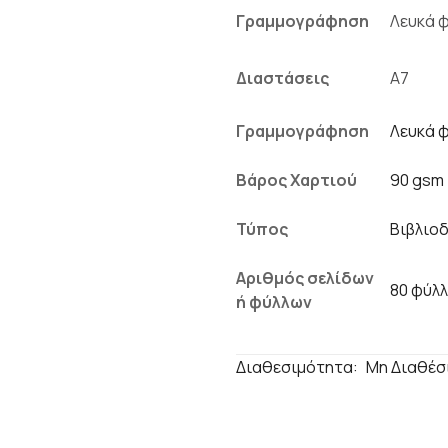
Γραμμογράφηση
Διαστάσεις
Γραμμογράφηση
Λευκά 
Βάρος Χαρτιού
90 gsm
Τύπος
Βιβλιο
Αριθμός σελίδων
80 φύλ
ή φύλλων
Διαθεσιμότητα:
Μη Διαθέσ