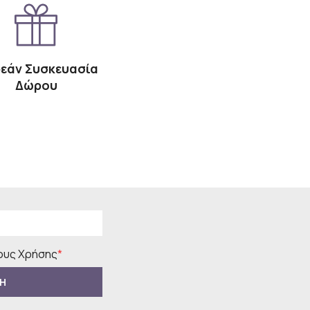
εάν Συσκευασία
Δώρου
υς Χρήσης
*
Η