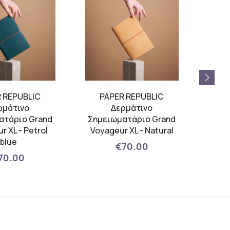
 REPUBLIC
PAPER REPUBLIC
P
ρμάτινο
Δερμάτινο
Αντ
ατάριο Grand
Σημειωματάριο Grand
Note
r XL - Petrol
Voyageur XL - Natural
blue
€70.00
70.00