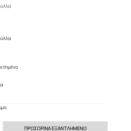
φύλλα
δετημένο
λα
ιμο
ΠΡΟΣΩΡΙΝΑ ΕΞΑΝΤΛΗΜΕΝΟ