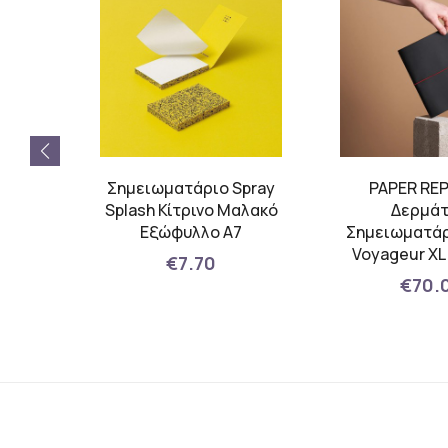
IC
Σημειωματάριο Spray
PAPER RE
Splash Κίτρινο Μαλακό
Δερμάτ
Grand
Εξώφυλλο A7
Σημειωματάρ
 / Red
Voyageur XL
€7.70
€70.