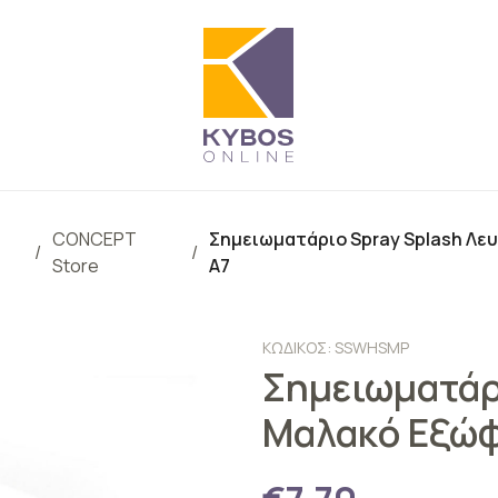
CONCEPT
Σημειωματάριο Spray Splash Λε
Store
A7
ΚΩΔΙΚΟΣ: SSWHSMP
Σημειωματάρ
Μαλακό Εξώφ