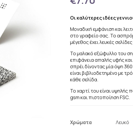
€7.70
Οι καλύτερες ιδέες γεννι
Μοναδική εμφάνιση και λει
στο γραφείο σας. Το
ασπρό
μέγεθος έχει λευκές σελίδες
Το μαλακό εξώφυλλο του ση
επιφάνεια απαλής υφής και 
σπρέι δίνοντας μία όψη 360
είναι βιβλιοδετημένο με τρ
κάθε σελίδα.
Το χαρτί του είναι υψηλής π
gsm και πιστοποίηση FSC.
Χρώματα