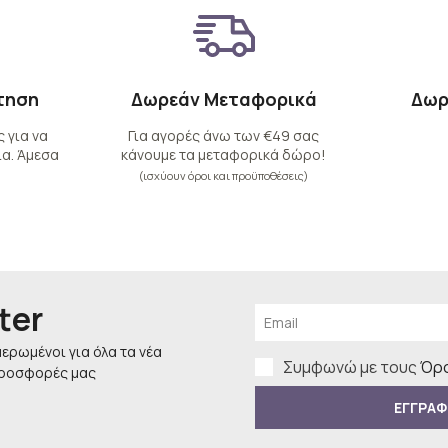
τηση
Δωρεάν Μεταφορικά
Δωρ
 για να
Για αγορές άνω των €49 σας
α. Άμεσα
κάνουμε τα μεταφορικά δώρο!
(ισχύουν όροι και προϋποθέσεις)
ter
μερωμένοι για όλα τα νέα
Συμφωνώ με τους
Όρο
προσφορές μας
ΕΓΓΡΑΦ