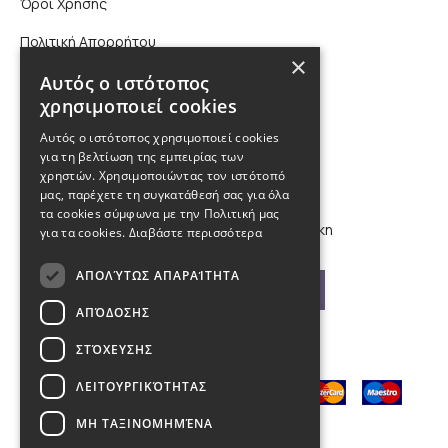
Όροι Χρήσης
Πολιτική Απορρήτου
×
Επικοινωνία
Αυτός ο ιστότοπος
χρησιμοποιεί cookies
210 9880988, 2310 224 460
Αυτός ο ιστότοπος χρησιμοποιεί cookies
για τη βελτίωση της εμπειρίας των
χρηστών. Χρησιμοποιώντας τον ιστότοπό
info@kybosonline.gr
μας, παρέχετε τη συγκατάθεσή σας για όλα
τα cookies σύμφωνα με την Πολιτική μας
Εθνικής Αμύνης 44, 54621, Θεσσαλονίκη
για τα cookies.
Διαβάστε περισσότερα
ΑΠΟΛΎΤΩΣ ΑΠΑΡΑΊΤΗΤΑ
Βρείτε μας στο χάρτη
ΑΠΌΔΟΣΗΣ
ΣΤΌΧΕΥΣΗΣ
ΛΕΙΤΟΥΡΓΙΚΌΤΗΤΑΣ
ΜΗ ΤΑΞΙΝΟΜΗΜΈΝΑ