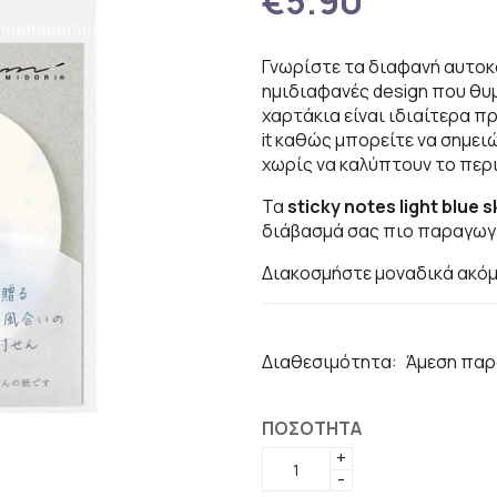
€5.90
Γνωρίστε τα διαφανή αυτο
ημιδιαφανές design που θυ
χαρτάκια είναι ιδιαίτερα π
it καθώς μπορείτε να σημει
χωρίς να καλύπτουν το περι
Τα
sticky notes light blue 
διάβασμά σας πιο παραγωγ
Διακοσμήστε μοναδικά ακόμα 
Διαθεσιμότητα:
Άμεση παρ
ΠΟΣΟΤΗΤΑ
+
-