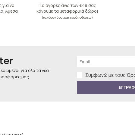
 για να
Για αγορές άνω των €49 σας
α. Άμεσα
κάνουμε τα μεταφορικά δώρο!
(ισχύουν όροι και προϋποθέσεις)
ter
μερωμένοι για όλα τα νέα
Συμφωνώ με τους
Όρο
προσφορές μας
ΕΓΓΡΑΦ