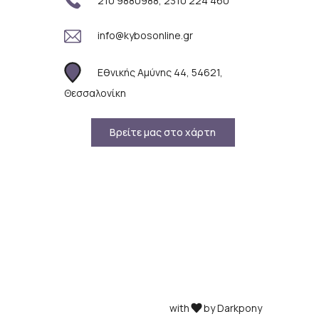
210 9880988, 2310 224 460
info@kybosonline.gr
Εθνικής Αμύνης 44, 54621,
Θεσσαλονίκη
Βρείτε μας στο χάρτη
with
by Darkpony