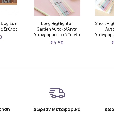
s Dog Σετ
Long Highlighter
Short Hig
ες Σκύλος
Garden Αυτοκόλλητη
Αυτ
Υπογραμμιστική Ταινία
Υπογραμμ
0
€6.90
τηση
Δωρεάν Μεταφορικά
Δωρ