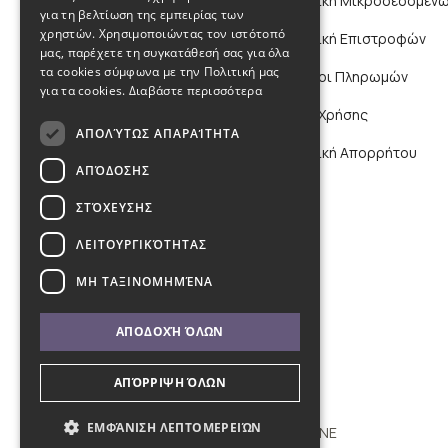
Πολιτική Μικροδεδομένω
για τη βελτίωση της εμπειρίας των
χρηστών. Χρησιμοποιώντας τον ιστότοπό
Πολιτική Επιστροφών
μας, παρέχετε τη συγκατάθεσή σας για όλα
τα cookies σύμφωνα με την Πολιτική μας
Τρόποι Πληρωμών
για τα cookies.
Διαβάστε περισσότερα
Όροι Χρήσης
ΑΠΟΛΎΤΩΣ ΑΠΑΡΑΊΤΗΤΑ
Πολιτική Απορρήτου
ΑΠΌΔΟΣΗΣ
ΣΤΌΧΕΥΣΗΣ
ΛΕΙΤΟΥΡΓΙΚΌΤΗΤΑΣ
ΜΗ ΤΑΞΙΝΟΜΗΜΈΝΑ
ΑΠΟΔΟΧΉ ΌΛΩΝ
ΑΠΌΡΡΙΨΗ ΌΛΩΝ
ΕΜΦΆΝΙΣΗ ΛΕΠΤΟΜΕΡΕΙΏΝ
Copyright © 2011 - 2026 KYBOS ONLINE