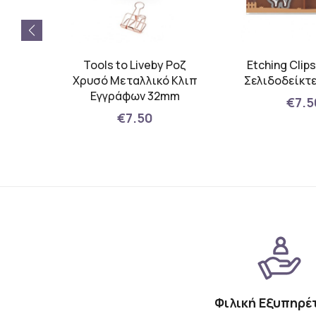
et
Tools to Liveby Ροζ
Etching Clip
εζά
Χρυσό Μεταλλικό Κλιπ
Σελιδοδείκτ
Εγγράφων 32mm
€7.5
€7.50
Φιλική Εξυπηρέ