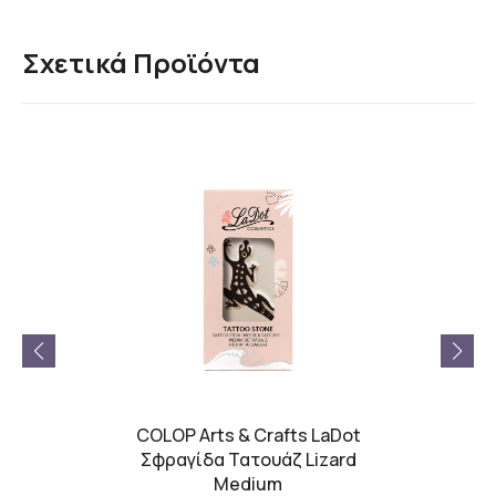
Σχετικά Προϊόντα
s LaDot
COLOP Arts & Crafts LaDot
COLOP 
Medium
Σφραγίδα Τατουάζ Lizard
Σφραγ
Medium
C