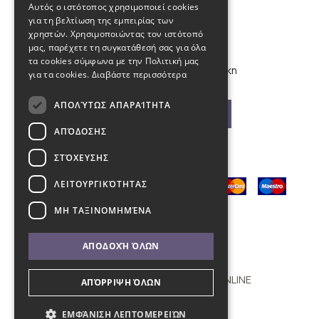
Αυτός ο ιστότοπος χρησιμοποιεί cookies
για τη βελτίωση της εμπειρίας των
info@kybosonline.gr
χρηστών. Χρησιμοποιώντας τον ιστότοπό
μας, παρέχετε τη συγκατάθεσή σας για όλα
τα cookies σύμφωνα με την Πολιτική μας
Εθνικής Αμύνης 44, 54621, Θεσσαλονίκη
για τα cookies.
Διαβάστε περισσότερα
ΑΠΟΛΎΤΩΣ ΑΠΑΡΑΊΤΗΤΑ
Βρείτε μας στο χάρτη
ΑΠΌΔΟΣΗΣ
ΣΤΌΧΕΥΣΗΣ
ΛΕΙΤΟΥΡΓΙΚΌΤΗΤΑΣ
ΜΗ ΤΑΞΙΝΟΜΗΜΈΝΑ
ΑΠΟΔΟΧΉ ΌΛΩΝ
Copyright © 2011 - 2026 KYBOS ONLINE
ΑΠΌΡΡΙΨΗ ΌΛΩΝ
with
by Darkpony
ΕΜΦΆΝΙΣΗ ΛΕΠΤΟΜΕΡΕΙΏΝ