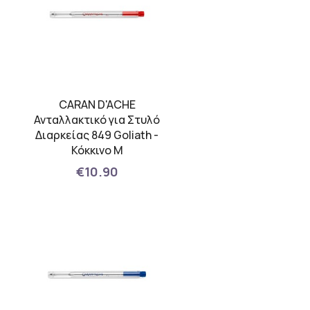
CARAN D'ACHE
Ανταλλακτικό για Στυλό
Διαρκείας 849 Goliath -
Κόκκινο M
€10.90