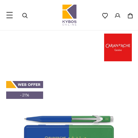
- 21%