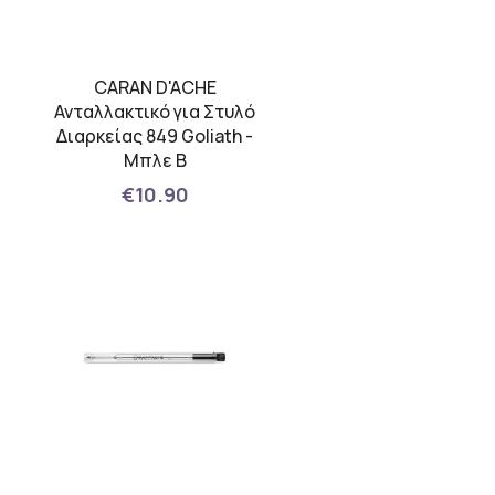
CARAN D'ACHE
Ανταλλακτικό για Στυλό
Διαρκείας 849 Goliath -
Μπλε B
€10.90