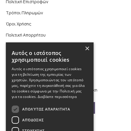
Πολιτική Επιστροφών
Τρόποι Πληρωμών
Όροι Χρήσης
Πολιτική Απορρήτου
Επικοινωνία
×
Αυτός ο ιστότοπος
χρησιμοποιεί cookies
210 9880988, 2310 224 460
Αυτός ο ιστότοπος χρησιμοποιεί cookies
για τη βελτίωση της εμπειρίας των
info@kybosonline.gr
χρηστών. Χρησιμοποιώντας τον ιστότοπό
μας, παρέχετε τη συγκατάθεσή σας για όλα
Εθνικής Αμύνης 44, 54621, Θεσσαλονίκη
τα cookies σύμφωνα με την Πολιτική μας
για τα cookies.
Διαβάστε περισσότερα
Βρείτε μας στο χάρτη
ΑΠΟΛΎΤΩΣ ΑΠΑΡΑΊΤΗΤΑ
ΑΠΌΔΟΣΗΣ
ΣΤΌΧΕΥΣΗΣ