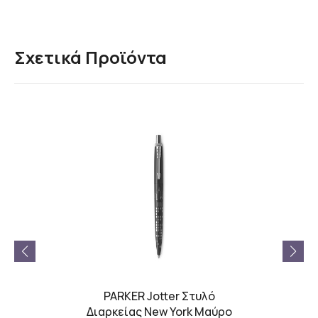
Σχετικά Προϊόντα
tally
PARKER Jotter Στυλό
CARA
Στυλό
Διαρκείας New York Μαύρο
Smith 